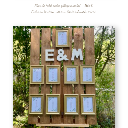
Plan de Table cadre gillage avec led – 165 €
Cadre en location :
– Carte à l’unité :
50 €
2,50 €