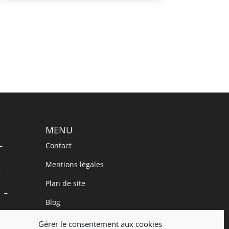
MENU
–
Contact
Mentions légales
–
Plan de site
9 –
Blog
Accès VIP
Gérer le consentement aux cookies