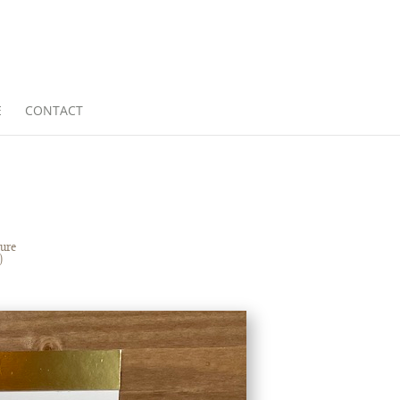
E
CONTACT
ture
)