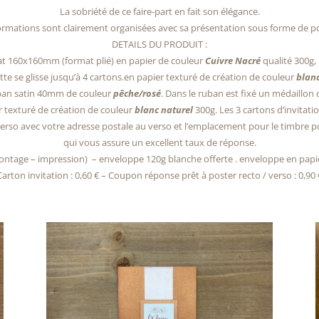
La sobriété de ce faire-part en fait son élégance.
ormations sont clairement organisées avec sa présentation sous forme de p
DETAILS DU PRODUIT :
at 160x160mm (format plié) en papier de couleur
Cuivre Nacré
qualité 300g, 
te se glisse jusqu’à 4 cartons.en papier texturé de création de couleur
blanc
uban satin 40mm de couleur
pêche/rosé
.
Dans le ruban est fixé un médaillon ca
r texturé de création de couleur
blanc naturel
300g.
Les 3 cartons d’invitat
so avec votre adresse postale au verso et l’emplacement pour le timbre pos
qui vous assure un excellent taux de réponse.
ntage – impression) – enveloppe 120g blanche offerte . enveloppe en papier 
Carton invitation : 0,60 € – Coupon réponse prêt à poster recto / verso : 0,90 