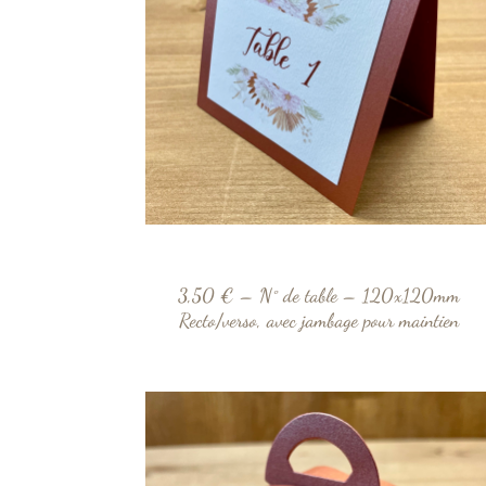
3,50 € – N° de table – 120x120mm
Recto/verso, avec jambage pour maintien