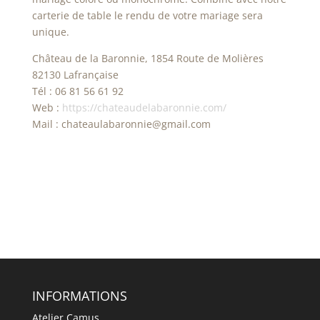
carterie de table le rendu de votre mariage sera
unique.
Château de la Baronnie, 1854 Route de Molières
82130 Lafrançaise
Tél : 06 81 56 61 92
Web :
https://chateaudelabaronnie.com/
Mail : chateaulabaronnie@gmail.com
INFORMATIONS
Atelier Camus